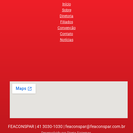
Início
Sobre
Diretoria
Filiados
Convenção
Contato
Notícias
FEACONSPAR | 41 3030-1030 |
feaconspar@feaconspar.com.br
Desenvolvido por
Direta Sistemas
.