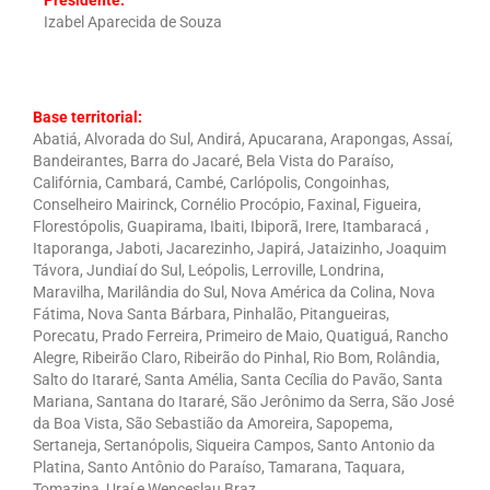
Presidente:
Izabel Aparecida de Souza
Base territorial:
Abatiá, Alvorada do Sul, Andirá, Apucarana, Arapongas, Assaí,
Bandeirantes, Barra do Jacaré, Bela Vista do Paraíso,
Califórnia, Cambará, Cambé, Carlópolis, Congoinhas,
Conselheiro Mairinck, Cornélio Procópio, Faxinal, Figueira,
Florestópolis, Guapirama, Ibaiti, Ibiporã, Irere, Itambaracá ,
Itaporanga, Jaboti, Jacarezinho, Japirá, Jataizinho, Joaquim
Távora, Jundiaí do Sul, Leópolis, Lerroville, Londrina,
Maravilha, Marilândia do Sul, Nova América da Colina, Nova
Fátima, Nova Santa Bárbara, Pinhalão, Pitangueiras,
Porecatu, Prado Ferreira, Primeiro de Maio, Quatiguá, Rancho
Alegre, Ribeirão Claro, Ribeirão do Pinhal, Rio Bom, Rolândia,
Salto do Itararé, Santa Amélia, Santa Cecília do Pavão, Santa
Mariana, Santana do Itararé, São Jerônimo da Serra, São José
da Boa Vista, São Sebastião da Amoreira, Sapopema,
Sertaneja, Sertanópolis, Siqueira Campos, Santo Antonio da
Platina, Santo Antônio do Paraíso, Tamarana, Taquara,
Tomazina, Uraí e Wenceslau Braz.