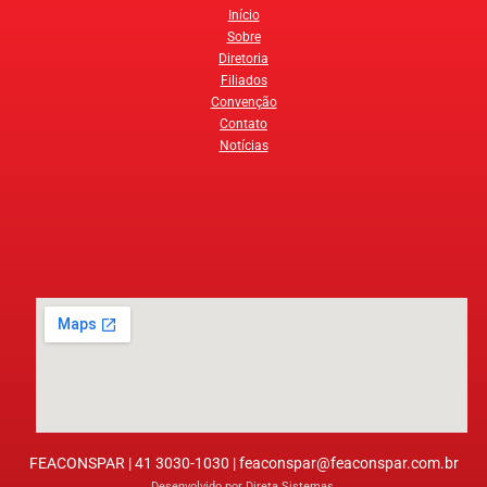
Início
Sobre
Diretoria
Filiados
Convenção
Contato
Notícias
FEACONSPAR | 41 3030-1030 |
feaconspar@feaconspar.com.br
Desenvolvido por
Direta Sistemas
.