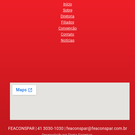
Início
Sobre
Diretoria
Filiados
Convenção
Contato
Notícias
FEACONSPAR | 41 3030-1030 |
feaconspar@feaconspar.com.br
Desenvolvido por
Direta Sistemas
.